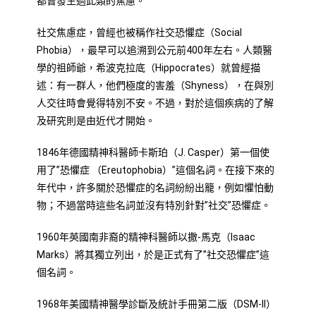
都曾發生過此類的焦慮。
社交焦慮症，曾經也被稱作社交恐懼症（Social
Phobia），最早可以追溯到公元前400年左右。人類醫
學的祖師爺，希波克拉底（Hippocrates）就曾經描
述：有一群人，他們極度的害羞（Shyness），在與別
人交往時會覺得特別不安。不過，對於這個疾病的了解
及研究則是由近代才開始。
1846年德國精神科醫師卡斯珀（J. Casper）第一個使
用了”恐懼症 （Ereutophobia）”這個名詞。在接下來的
年代中，許多關於恐懼症的名詞紛紛出籠，例如懼怕動
物；不過當時這些名詞並沒有特別針對”社交”恐懼症。
1960年英國南非裔的精神科醫師以撒-馬克（Isaac
Marks）將其獨立列出，於是正式有了”社交恐懼症”這
個名詞。
1968年美國精神醫學診斷及統計手冊第二版（DSM-II）