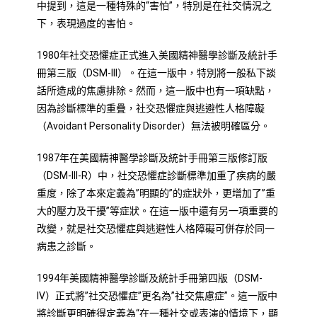
中提到，這是一種特殊的“害怕”，特別是在社交情況之
下，表現過度的害怕。
1980年社交恐懼症正式進入美國精神醫學診斷及統計手
冊第三版（DSM-III）。在這一版中，特別將一般私下談
話所造成的焦慮排除。然而，這一版中也有一項缺點，
因為診斷標準的重疊，社交恐懼症與逃避性人格障礙
（Avoidant Personality Disorder）無法被明確區分。
1987年在美國精神醫學診斷及統計手冊第三版修訂版
（DSM-III-R）中，社交恐懼症診斷標準加重了疾病的嚴
重度，除了本來定義為”明顯的”的症狀外，更增加了”重
大的壓力及干擾”等症狀。在這一版中還有另一項重要的
改變，就是社交恐懼症與逃避性人格障礙可併存於同一
病患之診斷。
1994年美國精神醫學診斷及統計手冊第四版（DSM-
IV）正式將”社交恐懼症”更名為”社交焦慮症”。這一版中
將診斷更明確得定義為“在一種社交或表演的情境下，顯