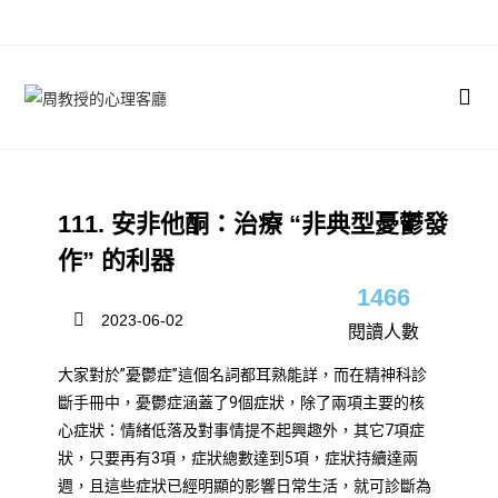
111. 安非他酮：治療 “非典型憂鬱發
作” 的利器
1466
2023-06-02
閱讀人數
大家對於”憂鬱症”這個名詞都耳熟能詳，而在精神科診
斷手冊中，憂鬱症涵蓋了9個症狀，除了兩項主要的核
心症狀：情緒低落及對事情提不起興趣外，其它7項症
狀，只要再有3項，症狀總數達到5項，症狀持續達兩
週，且這些症狀已經明顯的影響日常生活，就可診斷為