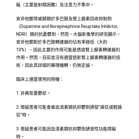
礙（主要是射精困難）及注意力不集中。
安非他酮常被歸類於多巴胺及腎上腺素回收抑制劑
（Dopamine and Norepinephrine Reuptake Inhibitor,
NDRI）類的抗憂鬱劑，然而，大腦影像學的研究顯示，
安非他酮對於多巴胺轉運器的佔有率極低（大約
10%），因此主要的作用可能是透過腎上腺素轉運器的
作用。然而，目前並沒有適當造影腎上腺素轉運器的技
術，因此其詳細的藥理機轉，仍無定論。
臨床上適當使用的時機：
1. 非典型憂鬱症。
2. 懷疑患者可能會被血清素類抗抑鬱劑誘發”躁狂或輕躁
狂”時。
3. 懷疑患者可能因血清素類抗抑鬱劑誘發性功能障礙
時。