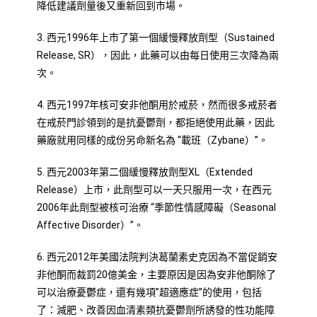
降低建議劑量後又重新回到市場。
3. 西元1996年上市了第一個緩慢釋放劑型（Sustained
Release, SR），因此，此藥可以由每日使用三次降為兩
次。
4. 西元1997年核可安非他酮用於戒菸，然而很多戒菸者
在戒菸門診領到的是抗憂鬱劑，都拒絕使用此藥，因此
藥廠就用同樣的成份另命新名為 “載班（Zybane）”。
5. 西元2003年第二個緩慢釋放劑型XL（Extended
Release）上市，此劑型可以一天只服用一次，在西元
2006年此劑型被核可治療 “季節性情感障礙（Seasonal
Affective Disorder）”。
6. 西元2012年美國法院判決葛蘭素史克因為不當促銷安
非他酮而裁罰20億美金，主要原因是因為安非他酮除了
可以治療憂鬱症，還有幾項”超適應症”的使用，包括
了：減肥、改善因血清素類抗憂鬱劑所誘發的性功能障