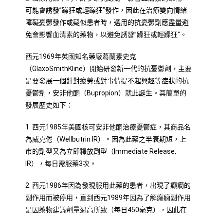
可能會誘發”躁狂或輕躁狂”發作，因此在治療雙向情緒
障礙憂鬱發作或疑似患者時，選用的抗憂鬱劑應盡量避
免會影響血清素的藥物，以避免誘發”躁狂或輕躁狂”。
西元1969年英國知名藥廠葛蘭素史克
（GlaxoSmithKline）開始研發新一代的抗憂鬱劑，主要
是要發展一個針對疲勞或對事情提不起興趣等症狀的抗
憂鬱劑，安非他酮（Bupropion）就此誕生。其簡單的
發展歷史如下：
1. 西元1985年美國核可安非他酮治療憂鬱症，其商品名
為威克倦（Wellbutrin IR）。因為此藥之半衰期短，上
市的劑型又為立即釋放劑型（Immediate Release,
IR），每日需服藥3次。
2. 西元1986年因為發現服用此藥的患者，出現了癲癇的
副作用而被停用，直到西元1989年因為了解癲癇副作用
是因藥物建議劑量過高所致（每日450毫克），因此在