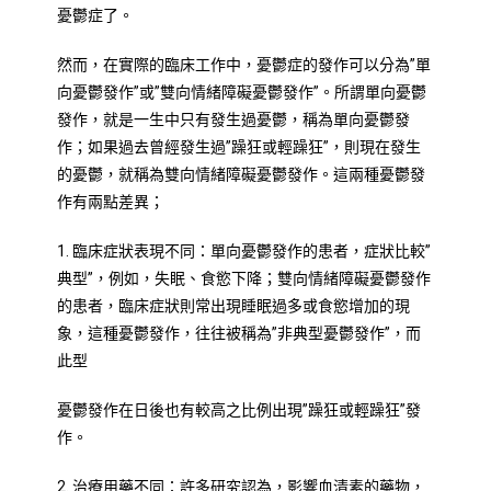
憂鬱症了。
然而，在實際的臨床工作中，憂鬱症的發作可以分為”單
向憂鬱發作”或”雙向情緒障礙憂鬱發作”。所謂單向憂鬱
發作，就是一生中只有發生過憂鬱，稱為單向憂鬱發
作；如果過去曾經發生過”躁狂或輕躁狂”，則現在發生
的憂鬱，就稱為雙向情緒障礙憂鬱發作。這兩種憂鬱發
作有兩點差異；
1.
臨床症狀表現不同：單向憂鬱發作的患者，症狀比較”
典型”，例如，失眠、食慾下降；雙向情緒障礙憂鬱發作
的患者，臨床症狀則常出現睡眠過多或食慾增加的現
象，這種憂鬱發作，往往被稱為”非典型憂鬱發作”，而
此型
憂鬱發作在日後也有較高之比例出現”躁狂或輕躁狂”發
作。
2. 治療用藥不同：許多研究認為，影響血清素的藥物，