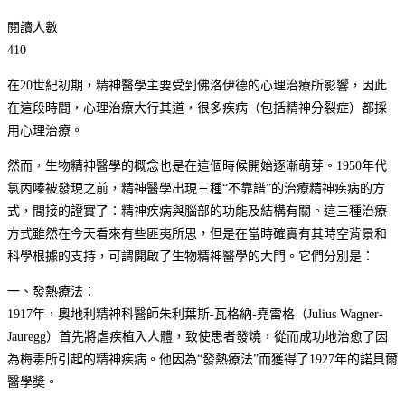
閱讀人數
410
在20世紀初期，精神醫學主要受到佛洛伊德的心理治療所影響，因此
在這段時間，心理治療大行其道，很多疾病（包括精神分裂症）都採
用心理治療。
然而，生物精神醫學的概念也是在這個時候開始逐漸萌芽。1950年代
氯丙嗪被發現之前，精神醫學出現三種“不靠譜”的治療精神疾病的方
式，間接的證實了：精神疾病與腦部的功能及結構有關。這三種治療
方式雖然在今天看來有些匪夷所思，但是在當時確實有其時空背景和
科學根據的支持，可謂開啟了生物精神醫學的大門。它們分別是：
一、發熱療法：
1917年，奧地利精神科醫師朱利葉斯-瓦格納-堯雷格（Julius Wagner-
Jauregg）首先將虐疾植入人體，致使患者發燒，從而成功地治愈了因
為梅毒所引起的精神疾病。他因為“發熱療法”而獲得了1927年的諾貝爾
醫學奬。