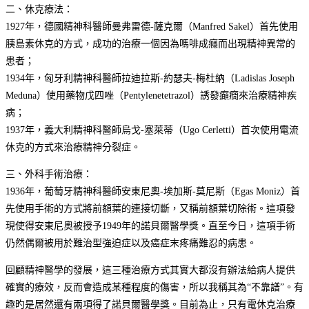
二、休克療法：
1927年，德國精神科醫師曼弗雷德-薩克爾（Manfred Sakel）首先使用
胰島素休克的方式，成功的治療一個因為嗎啡成癮而出現精神異常的
患者；
1934年，匈牙利精神科醫師拉迪拉斯-約瑟夫-梅杜納（Ladislas Joseph
Meduna）使用藥物戊四唑（Pentylenetetrazol）誘發癲癇來治療精神疾
病；
1937年，義大利精神科醫師烏戈-塞萊蒂（Ugo Cerletti）首次使用電流
休克的方式來治療精神分裂症。
三、外科手術治療：
1936年，葡萄牙精神科醫師安東尼奧-埃加斯-莫尼斯（Egas Moniz）首
先使用手術的方式將前額葉的連接切斷，又稱前額葉切除術。這項發
現使得安東尼奧被授予1949年的諾貝爾醫學獎。直至今日，這項手術
仍然偶爾被用於難治型強迫症以及癌症末疼痛難忍的病患。
回顧精神醫學的發展，這三種治療方式其實大都沒有辦法給病人提供
確實的療效，反而會造成某種程度的傷害，所以我稱其為“不靠譜”。有
趣旳是居然還有兩項得了諾貝爾醫學獎。目前為止，只有電休克治療